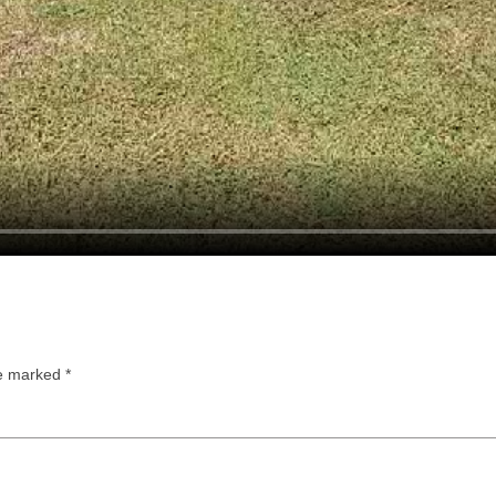
re marked
*