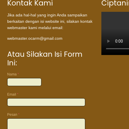
Kontak Kami
Ciptan
Jika ada hal-hal yang ingin Anda sampaikan
berkaitan dengan isi website ini, silakan kontak
webmaster kami melalui email:
webmaster.ocarm@gmail.com
Atau Silakan Isi Form
Ini:
Nama
*
Atau
silakan
isi
Email
*
form
ini:
Pesan
*