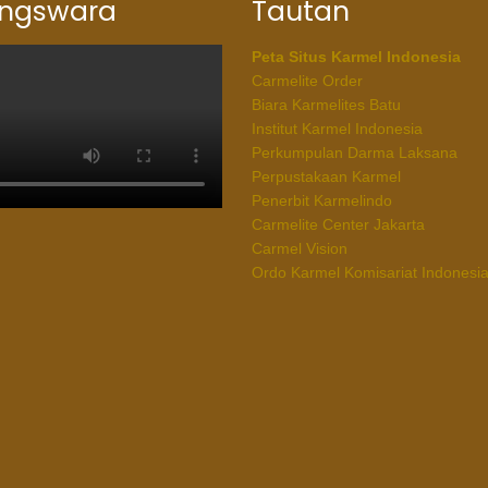
ingswara
Tautan
Peta Situs Karmel Indonesia
Carmelite Order
Biara Karmelites Batu
Institut Karmel Indonesia
Perkumpulan Darma Laksana
Perpustakaan Karmel
Penerbit Karmelindo
Carmelite Center Jakarta
Carmel Vision
Ordo Karmel Komisariat Indonesi