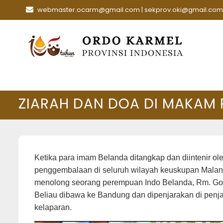
Skip
webmaster.ocarm@gmail.com | sekprov.oki@gmail.com
to
content
ZIARAH DAN DOA DI MAKAM
Ketika para imam Belanda ditangkap dan diintenir 
penggembalaan di seluruh wilayah keuskupan Malang
menolong seorang perempuan Indo Belanda, Rm. Gon
Beliau dibawa ke Bandung dan dipenjarakan di penjar
kelaparan.