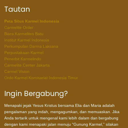
Tautan
Peta Situs Karmel Indonesia
Carmelite Order
Biara Karmelites Batu
Institut Karmel Indonesia
Perkumpulan Darma Laksana
Perpustakaan Karmel
Penerbit Karmelindo
Carmelite Center Jakarta
Carmel Vision
Ordo Karmel Komisariat Indonesia Timur
Ingin Bergabung?
Menapaki jejak Yesus Kristus bersama Elia dan Maria adalah
pengalaman yang indah, mengagumkan, dan memuaskan. Jika
Anda tertarik untuk mengenal kami lebih dalam dan bergabung
dengan kami menapaki jalan menuju “Gunung Karmel,” silakan