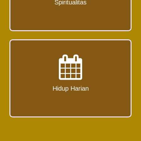
Spiritualitas
Read More
Hari-hari para Karmelit dipenuhi dengan warna
doa, namun tentunya tanpa meninggalkan karya.
Bahkan dalam melaksanakan k...
Hidup Harian
Read More