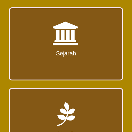
Ordo Karmel sudah mewarnai hidup Gereja
selama lebih dari delapan abad. Sejarah Ordo
Karmel bermula pada abad XII di Ye...
Sejarah
Read More
Spiritualitas adalah sesuatu hal yang diyakini dan
dihayati dalam hidup dan yang menjadi
pendorong seseorang dalam bert...