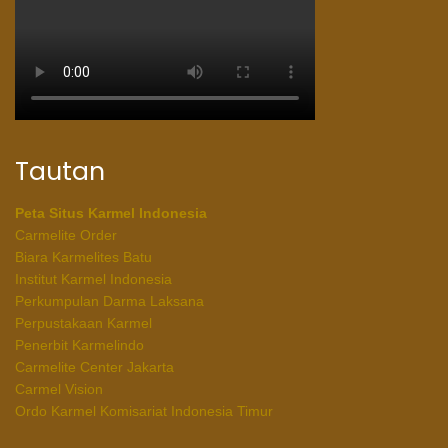
Tautan
Peta Situs Karmel Indonesia
Carmelite Order
Biara Karmelites Batu
Institut Karmel Indonesia
Perkumpulan Darma Laksana
Perpustakaan Karmel
Penerbit Karmelindo
Carmelite Center Jakarta
Carmel Vision
Ordo Karmel Komisariat Indonesia Timur