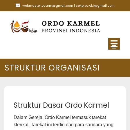
Skip
webmaster.ocarm@gmail.com | sekprov.oki@gmail.com
to
content
STRUKTUR ORGANISASI
Struktur Dasar Ordo Karmel
Dalam Gereja, Ordo Karmel termasuk tarekat
klerikal. Tarekat ini terdiri dari para saudara yang