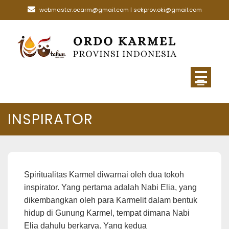
Skip
webmaster.ocarm@gmail.com | sekprov.oki@gmail.com
to
content
INSPIRATOR
Spiritualitas Karmel diwarnai oleh dua tokoh
inspirator. Yang pertama adalah Nabi Elia, yang
dikembangkan oleh para Karmelit dalam bentuk
hidup di Gunung Karmel, tempat dimana Nabi
Elia dahulu berkarya. Yang kedua