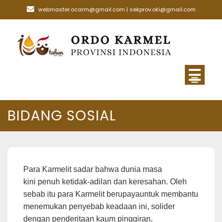
Skip
webmaster.ocarm@gmail.com | sekprov.oki@gmail.com
to
content
BIDANG SOSIAL
Para Karmelit sadar bahwa dunia masa
kini penuh ketidak-adilan dan keresahan. Oleh
sebab itu para Karmelit berupayauntuk membantu
menemukan penyebab keadaan ini, solider
dengan penderitaan kaum pinggiran,