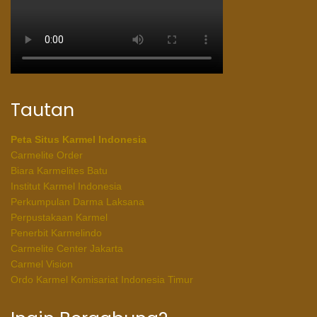
Tautan
Peta Situs Karmel Indonesia
Carmelite Order
Biara Karmelites Batu
Institut Karmel Indonesia
Perkumpulan Darma Laksana
Perpustakaan Karmel
Penerbit Karmelindo
Carmelite Center Jakarta
Carmel Vision
Ordo Karmel Komisariat Indonesia Timur